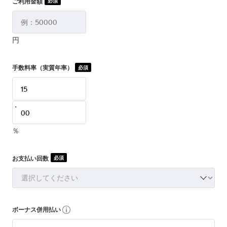
ご利用金額
必須
円
手数料率（実質年率）
必須
・
％
お支払い回数
必須
ボーナス併用払い