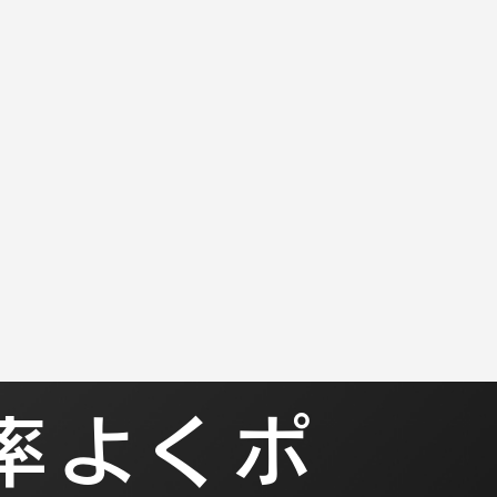
プ
EB
率よくポ