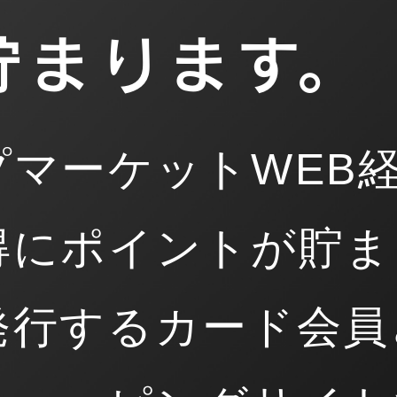
貯まります。
個人会員さま限定
プマーケットWEB
得にポイントが貯ま
発行するカード会員