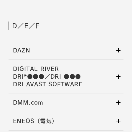
D／E／F
DAZN
DIGITAL RIVER
DRI*●●●／DRI ●●●
DRI AVAST SOFTWARE
DMM.com
ENEOS（電気）