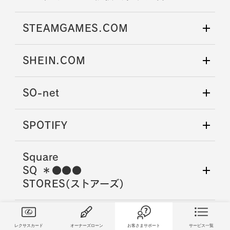
STEAMGAMES.COM
SHEIN.COM
SO-net
SPOTIFY
Square
SQ ＊●●●
STORES(ストアーズ)
T-Connect