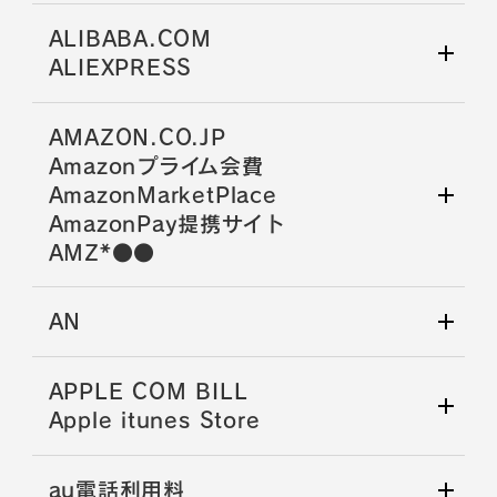
ALIBABA.COM
ALIEXPRESS
AMAZON.CO.JP
Amazonプライム会費
AmazonMarketPlace
AmazonPay提携サイト
AMZ*●●
AN
APPLE COM BILL
Apple itunes Store
au電話利用料