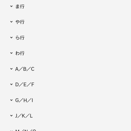
ま行
や行
ら行
わ行
A／B／C
D／E／F
G／H／I
J／K／L