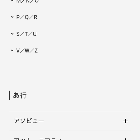
M／N／O
P／Q／R
S／T／U
V／W／Z
あ行
アソビュー