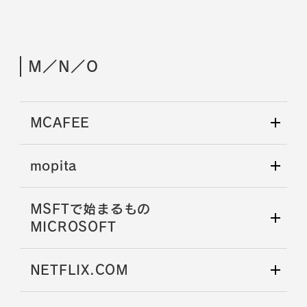
M／N／O
MCAFEE
mopita
MSFTで始まるもの
MICROSOFT
NETFLIX.COM